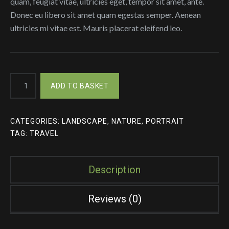
quam, feugiat vitae, ultricies eget, tempor sit amet, ante.
Donec eu libero sit amet quam egestas semper. Aenean
ultricies mi vitae est. Mauris placerat eleifend leo.
Relax
ADD TO BASKET
Time
quantity
CATEGORIES:
LANDSCAPE
,
NATURE
,
PORTRAIT
TAG:
TRAVEL
Description
Reviews (0)