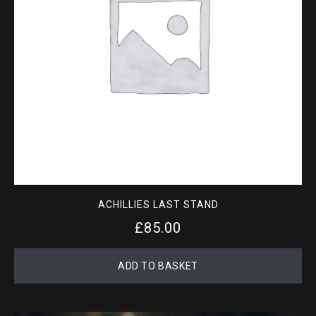
may
be
chosen
on
the
product
page
ACHILLIES LAST STAND
£
85.00
ADD TO BASKET