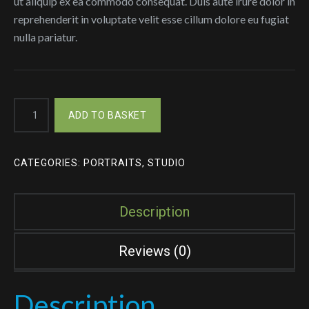
ut aliquip ex ea commodo consequat. Duis aute irure dolor in
reprehenderit in voluptate velit esse cillum dolore eu fugiat
nulla pariatur.
Pour
ADD TO BASKET
Some
Sugar
On
CATEGORIES:
PORTRAITS
,
STUDIO
Me
quantity
Description
Reviews (0)
Description