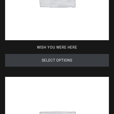
WISH YOU WERE HERE
SELECT OPTIONS
This
product
has
multiple
variants.
The
options