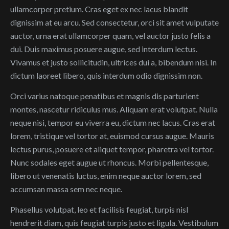
ullamcorper pretium. Cras eget ex nec lacus blandit
dignissim at eu arcu. Sed consectetur, orci sit amet vulputate
auctor, urna erat ullamcorper quam, vel auctor justo felis a
dui. Duis maximus posuere augue, sed interdum lectus.
Vivamus et justo sollicitudin, ultrices dui a, bibendum nisi. In
dictum laoreet libero, quis interdum odio dignissim non.
Orci varius natoque penatibus et magnis dis parturient
montes, nascetur ridiculus mus. Aliquam erat volutpat. Nulla
neque nisi, tempor eu viverra eu, dictum nec lacus. Cras erat
lorem, tristique vel tortor at, euismod cursus augue. Mauris
lectus purus, posuere et aliquet tempor, pharetra vel tortor.
Nunc sodales eget augue ut rhoncus. Morbi pellentesque,
libero ut venenatis luctus, enim neque auctor lorem, sed
accumsan massa sem nec neque.
Phasellus volutpat, leo et facilisis feugiat, turpis nisl
hendrerit diam, quis feugiat turpis justo et ligula. Vestibulum